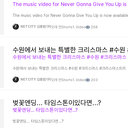
인류의 위기는 앞으로 마주할 초월의 세력 집단이다. 우리는 그것을 암흑시
범은 조상신의 위치로 있었다. 그 풍토 뿐만이 아니라 세계는 무한대에 가까
없었다. 그러나 지금은 세력이 무한대에 무한대에 이른다. 이는 인류로서 거
조상신으로 탑은 그 풍토에 있었다. 그 모습이라도 가장 최상위이자, 최고의
정벌하고 옛 시온땅을 수복한다는 것은 말이 안되는 상황이기 때문이다. 그
언제라도 가능했던 세계였기 때문이다. 무엇보다 계속 공부하는 풍토라는 
The music video for Never Gonna Give You Up is now availabl
아니다. 그들은 병폐 인류에 가까운 인류에 저해되는 세력에 불과했다.스타
그려졌다는 사실은 지구만의 문제는 아니라는 점이다. 그것을 왜 아냐면, 
면은 있으나 현실은 그렇지 않다. 대부분은 베르세르크에 나오는 암흑 집단
그림들이 지구 하나만 가리키고 있지 않기 때문이다. 일치할 정도로 유사하
NETCITY 김홍범기자
오래 전
Shorts
1. Video
258
무시할 수 없다. 그 과정을 거치지 않으면 인류로 바로 설 수 없을 뿐만이 
때문이다. 극동의 지형이 그 중의 하나이다. 그 중의 가장 일치할 정도로 
불가능한 시대에 살고 있기 때문이다. 우주 시대를 열었던 것은 까마득한 옛
것이다. 왜냐하면 여기가 바로 그 우주의 최 정점이기 때문이다. 그런 이유
우주에서 문명을 일군 세력은 약육강식의 대부분 식인 세력 이었다는 점이다
것이다. 나라와 국가명 생활과 문화 그 모든것이 거의 똑같다. 여기는 언제
암흑시대이다. 언제라도 인류권에서 벗어나 그 세력으로 편입될 수 있다. 그
사실을 명심해야 한다. 오랫동안 식인적 풍토가 돌았다는 것을 직접 손으로
없다. 왜냐하면 인간으로 살아온 그것마저 모두 그들에 흡수되기 때문이다. 
곳도 마찬가지라는 사실이다. 그 이유로 그들을 경계하는 것이다. 그들이 
모습과 유사한 형상으로 영원히 살아가야 한다. 또한 지금까지 살아온 인류
수원에서 보내는 특별한 크리스마스 #수원 #크리스마스
범이 살아온 과정을 보면 신체가 빛나는 이유를 알 수 있을거라 보고 있다. 
▲지금의 양식의 유사함은 과거 초창기 시대부터 지금까지 유사함을 보인다
눈이 빛나는 이유는 상상초월 천재 지능과 관계가 있다. 인류는 유일신이
있다. 문제는 이러한 풍토는 대부분 몰락의 길을 걸었다는 사실이다. 그것은
수원에서 보내는 특별한 크리스마스 #수원 #크리스마스 #크리스마스트리
부재와 취약한 구조에 있었다. 자연계 맹수과는 절대 지능이 높지 않기 때
꼽으라면 역시 시간의 늪이다. 한 장면에 의해 유지되고 있는 그 세계이기 
NETCITY 김홍범기자
오래 전
Shorts
1. Video
203
건너편에 그 지점으로 정확히 돌아오는 시점을 말한다. 그 시점에만 한 순간
않는다. 맷돌 또한 절대 무시 못하는 그에 상응하는 초월적 우주 현상에 비견
인간으로 살 수 있다. 죽는다면 모든 게 사라지는 것과 같다. 정상적인 존재
습관에서 만들어진 결과물이기 때문이다. 새로운 것에 좀처럼 벗어날 수 없는
벚꽃엔딩... 타임스톤이있다면...?
인류가 무수히 존재하는 이유다. 그 운명은 끝나지 않았다. ▲그 일에 있어 범은 호랑이 담배피던 시절부터
벚꽃엔딩... 타임스톤이있다면...?
거슬러 올라간다. 이 시대 시간의 늪에 빠진 지구로서는 시간 여행은 무의
그러한 세계였기 때문이다. 범의 진보는 그러한 시간으로부터 얻었던 것이다
생겼났다. 범 또한 맹수과로서 범 특성을 탄다. 지금은 자연으로 돌아온 상태
벚꽃엔딩... 타임스톤이있다면...?
수행되면 그들과 함께 할 예정이다. 앞으로 인류는 수없이 많은 인류와 만나