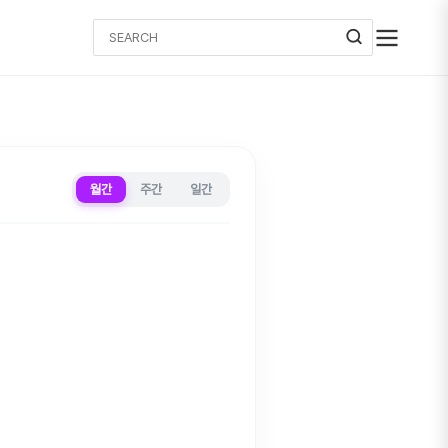
월간
주간
일간