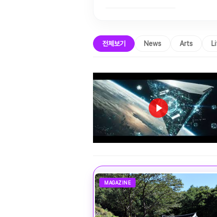
전체보기
News
Arts
L
MAGAZINE