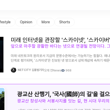
ifestyle
Opinion
More
Shorts
미래 인터넷을 관장할 '스카이넷', '스카이버
미래 네트워크의 원리로서 지금의 문명수준에서는 가늠하기는 힘들다. 왜냐
단계로 평가되며, ‘스카이넷’은 진보된 넷 망으로서 상위개념에 속하기 때문
이용해 통신이 가능하다. 그래서 넷폰이 더 우위에 있으며, 지금의 통신구조
저해된다. 다양한 문화 콘텐츠가 활성화되며 발달한다. 독립적인 도시 단위
NETCITY 김홍범기자
오래 전
News
968
무엇보다 월계 행성(현, 평지우주)은 파 사회이며 그러하지 않는 세계는 진입
마찬가지다. 우주에 의해 전장의 무대에 올려진 상황으로 통신은 금지이다. 
구분지으며 도시는 고유한 번호를 부여받는다. 파 사회로서 해변가에서 살아야
불가능에 가깝다. 그것을 부정하는 이유 또한 목적이 다른곳에 있기 때문이
광교산 산행기, '국사(國師)의 길'을 걸
무대에 올려진 상황으로, 창세기에 기록된 바로는 그곳을 인류는 시온지이
광교산 창성사와 서봉사지를 잇는 길, 현 시대 우리의