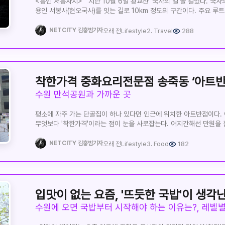
<용인 서봉사지> 지난 10월 6일 광교산 ‘국사의 길’을 걸었다. 국사
용인 서봉사(현오국사)를 잇는 길로 10km 정도의 구간이다. 주요 
토기재-서봉사지-현오국사비-비로봉-진각국사비 옛터-상광교종점 구
여름의 푸르른 빛을 내던 숲도 가을바람을 맞아 서서히 익어가고 있다
NETCITY 김홍범기자
오래 전
Lifestyle
2. Travel
288
시기이지만 다음 주 정도면 아름다운 광교산의 단풍을 볼 수 있을 전망
자주 걸었다지만 걷는 건 실로 오랜만이다. 상광교 종점 일대 옛 절터
흔적을 찾을 수 있었다. 그 넓은 면적에서 기와와 도자기 파편 등이 발
있었다면 그 규모만 해도 엄청난 크기다. 대략 순천의 송광사 규모와 
것으로 본다. 송광사와의 유사점은 지도로 비교해도 들어맞는 부분이 
착한가격 중화요리전문점 송죽동 ‘아트반
국사암과 부도암이 별도로 존재할 가능성, 물이 풍부한 점, 그리고 그
수원 만석공원과 가까운 곳
수 있다는 점이 지금의 광교산 법성사 일대에 대 사찰이 존재했다는 걸
사찰은 무엇이었을까. 역사의 기록으론 89개의 암자를 거느린 창성
평소에 자주 가는 단골집이 하나 있다면 인근에 위치한 아트반점이다.
고은시인 사택 앞에는 물길을 건너는 다리도 송광사와 그 위치가 들어
무엇보다 '착한가격'이라는 점이 눈을 사로잡는다. 어지간해선 만원을 
스님들의 숙소나 외부 손님과 숙식과 같은 곳이 있지 않았을까 하는 생
같지 않기 때문이다. 아트반점은 오랫동안 착한 가격을 고집한다. 
건너는 것은 또 다른 의미가 있기에 속세를 떠나 절에 들어가기 위해
나들이객에게는 한 끼를 때우기엔 더없이 좋다. 특히, 동네에선 가성비
NETCITY 김홍범기자
오래 전
Lifestyle
3. Food
182
하며 다리를 오고갔을 것으로 보인다. 사방댐을 지나 토끼재를 향했다
있는데 이곳이 그중의 하나이다. 위치한 곳은 수원시 송죽동 경수대로 
서봉사로 가는 길 중 가장 빠른 길이다. 대략 서봉사까지 가는 시간은 
1번 국도 도로변 인근지역에 위치하고 있다. 실내 또한 넉넉한 공간으로
경계로 서봉사와 창성사가 위치하고 있는 것이다. 고려시대만 해도 두
가능하다. 음식 맛도 좋은 편에 속한다. 배달 또한 가능하며, 중화요리
보인다. 주요 등산구간인 이 구간은 사람들의 많이 찾는 길이다. 광교산
인근지역 방문했을 시 가볍게 식사하기엔 안성맞춤이다. (만석공원 인
이 구간은 가족 또는 연인들이 자주 찾는다. 토끼재에 서봉사로 내려
장안구 경수대로995번길 11-3 1층 전화 031-251-9021
입맛이 없는 요즘, '뜨듯한 국밥'이 생각
수 있다. 이 구간은 인적이 드물어 자연의 풍경을 고스란히 담고 있다
현오국사비까지는 30분이 걸린다. 서봉사지를 들르니 예전과는 다른 
학술발굴조사를 한 것이다. 현오국사비 앞에서 바라본 형제봉의 풍경
보였다. 서봉사지에 비해 창성사지는 자욱한 안개에 가린 모습이다. 