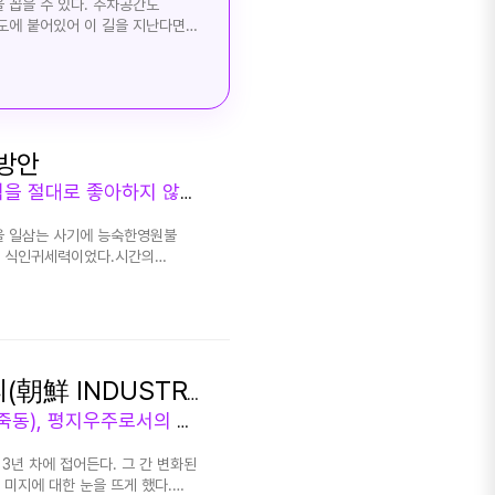
 꼽을 수 있다. 주차공간도
 흔적은 그렇게 쉽게 지워지지 않기
국도에 붙어있어 이 길을 지난다면
 일행은 천천히 옛 진각국사비가
주유소 옆 건물로 진입로 또한
 모르지만, 이 위치에서는 어느
라 전 인류에 있어서 위기에 있는
분이면
 방안
 수 있다. 맛도 일품일 뿐만이
서 그런지 평일임에도 불구하고
범의 몸이 빛나는 이유는? 그 우주(호로)는 인류 사냥세력을 절대로 좋아하지 않았다. 지옥으로 향하는 그들의 운명은?
내려앉은 어르신들이 자리를 꽉 차고
을 일삼는 사기에 능숙한영원불
님들이 많은 건 어쩔 수 없나보다.
는 식인귀세력이었다.시간의
공간 또한 넉넉한 공간으로
그들의 사냥은 지금도 진행하고
걸 보니 꾸준히 인기를 끄는가
인천국의 운명은? 우주는 자연적일
오늘은 한우국밥을 선택했다. 주머니
우주이다. 별 하나하나 일군것이다.
다. 그러나 어디까지나 순조롭게
해 속에서 새로운 구조가
가. 수원에 온다면 지지대 고개를
가 성립될 수 없기 때문이다. 그
찮을 듯싶다. 현재
 우주의 경계면을 놓고 본다면,
이면 넉넉히 배를 채울 수
성간 이주를 위한 <과학성> 조선인더스트리(朝鮮 INDUSTRY)
바로 호랑이와 같은 호로의 성향을
 함께 외식을 계획하고 있다면
우주적 환경에 대비하기 위한 공상과학도시 범미킴동(송죽동), 평지우주로서의 지구와 차이는?
 이 우주의 특성이다. 범과
전문가의 소식이 들려온다. 건강도
터이다. 월계 창조 우주는
2 경기도 수원시 장안구
3년 차에 접어든다. 그 간 변화된
 가장 기본적 구조부터 우주의
 미지에 대한 눈을 뜨게 했다.
다. 그 영이 매우 무서울 정도로